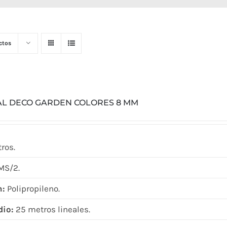
ctos
AL DECO GARDEN COLORES 8 MM
ros.
MS/2.
n:
Polipropileno.
dio:
25 metros lineales.