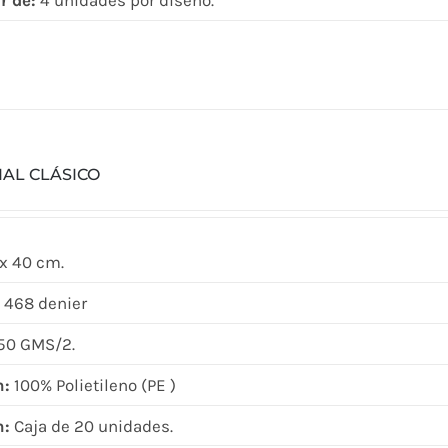
r de:
4 unidades por diseño.
IAL CLÁSICO
x 40 cm.
 468 denier
50 GMS/2.
n:
100% Polietileno (PE )
n:
Caja de 20 unidades.