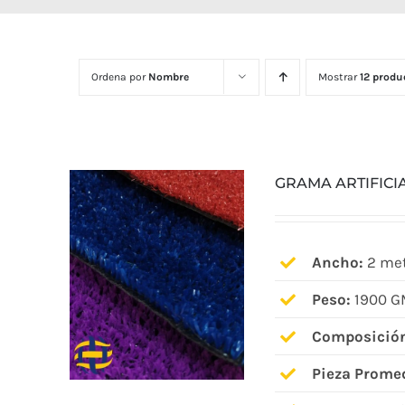
Ordena por
Nombre
Mostrar
12 produ
GRAMA ARTIFICI
Ancho:
2 met
Peso:
1900 G
Composició
Pieza Prome