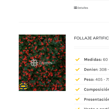
Detalles
FOLLAJE ARTIFI
Medidas:
60 
Denier:
308 -
Peso:
405 - 7
Composició
Presentació