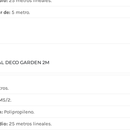
dio:
25 metros lineales.
r de:
5 metro.
AL DECO GARDEN 2M
ros.
MS/2.
n:
Polipropileno.
dio:
25 metros lineales.