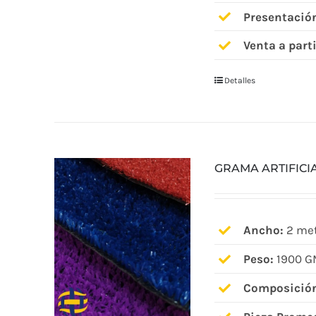
Presentació
Venta a parti
Detalles
GRAMA ARTIFICI
Ancho:
2 met
Peso:
1900 G
Composició