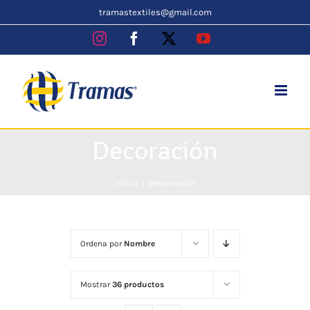
Skip
tramastextiles@gmail.com
to
Instagram
Facebook
X
YouTube
content
Decoración
Inicio
Decoración
Ordena por
Nombre
Mostrar
36 productos