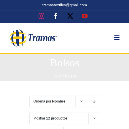
Skip
tramastextiles@gmail.com
to
Instagram
Facebook
X
YouTube
content
Bolsos
Inicio
Bolsos
Ordena por
Nombre
Mostrar
12 productos