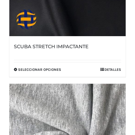
producto
SCUBA STRETCH IMPACTANTE
SELECCIONAR OPCIONES
DETALLES
Este
producto
tiene
múltiples
variantes.
Las
opciones
se