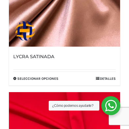
LYCRA SATINADA
SELECCIONAR OPCIONES
DETALLES
Este
producto
tiene
múltiples
¿Cómo podemos ayudarte?
variantes.
Las
opciones