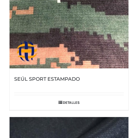
la
página
de
producto
SEÚL SPORT ESTAMPADO
DETALLES