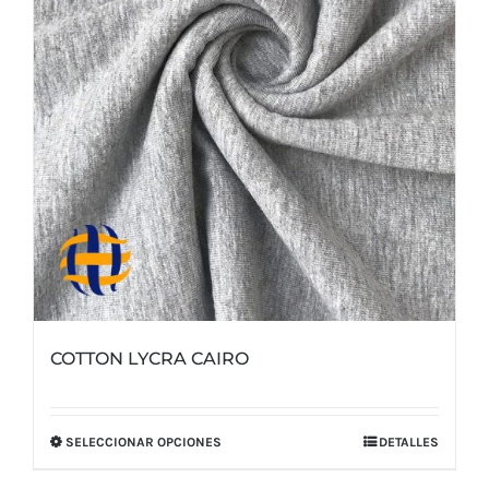
pueden
elegir
en
la
página
de
producto
COTTON LYCRA CAIRO
SELECCIONAR OPCIONES
DETALLES
Este
producto