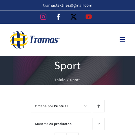
Skip
tramastextiles@gmail.com
to
Instagram
Facebook
X
YouTube
content
Sport
Inicio
Sport
Ordena por
Puntuar
Mostrar
24 productos