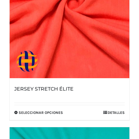
JERSEY STRETCH ÉLITE
SELECCIONAR OPCIONES
DETALLES
Este
producto
tiene