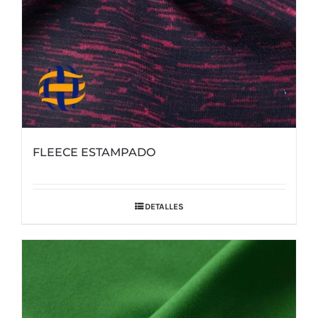
página
de
producto
FLEECE ESTAMPADO
DETALLES