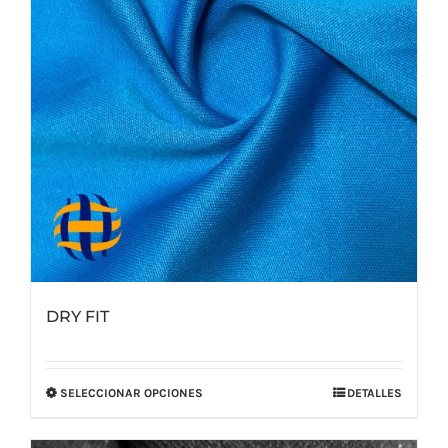
elegir
en
la
página
de
producto
DRY FIT
SELECCIONAR OPCIONES
DETALLES
Este
producto