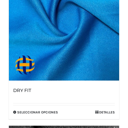
elegir
en
la
página
de
producto
DRY FIT
SELECCIONAR OPCIONES
DETALLES
Este
producto