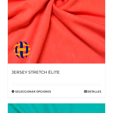
JERSEY STRETCH ÉLITE
SELECCIONAR OPCIONES
DETALLES
Este
producto
tiene