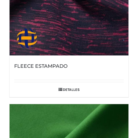
página
de
producto
FLEECE ESTAMPADO
DETALLES