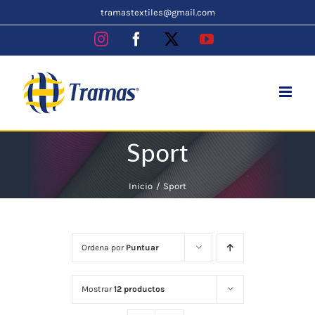
Skip
tramastextiles@gmail.com
to
Instagram
Facebook
X
YouTube
content
Sport
Inicio
Sport
Ordena por
Puntuar
Mostrar
12 productos