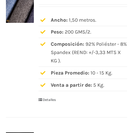
opciones
se
pueden
Ancho:
1,50 metros.
elegir
Peso:
200 GMS/2.
en
Composición:
92% Poliéster - 8%
la
Spandex (REND: +/-3,33 MTS X
página
KG ).
de
producto
Pieza Promedio:
10 - 15 Kg.
Venta a partir de:
5 Kg.
Detalles