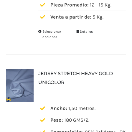
producto
Pieza Promedio:
12 - 15 Kg.
Venta a partir de:
5 Kg.
Seleccionar
Detalles
Este
opciones
producto
tiene
múltiples
variantes.
JERSEY STRETCH HEAVY GOLD
Las
UNICOLOR
opciones
se
pueden
elegir
Ancho:
1,50 metros.
en
Peso:
180 GMS/2.
la
página