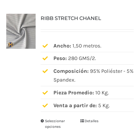
múltiples
variantes.
RIBB STRETCH CHANEL
Las
opciones
se
pueden
Ancho:
1,50 metros.
elegir
Peso:
280 GMS/2.
en
Composición:
95% Poliéster - 5%
la
Spandex.
página
de
Pieza Promedio:
10 Kg.
producto
Venta a partir de:
5 Kg.
Seleccionar
Detalles
Este
opciones
producto
tiene