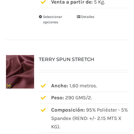
Venta a partir de:
5 Kg.
Seleccionar
Detalles
Este
opciones
producto
tiene
múltiples
variantes.
TERRY SPUN STRETCH
Las
opciones
se
pueden
Ancho:
1,60 metros.
elegir
Peso:
290 GMS/2.
en
Composición:
95% Poliéster - 5%
la
Spandex (REND: +/- 2.15 MTS X
página
KG).
de