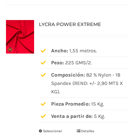
múltiples
variantes.
LYCRA POWER EXTREME
Las
opciones
se
pueden
Ancho:
1,55 metros.
elegir
Peso:
225 GMS/2.
en
Composición:
82 % Nylon - 18
la
Spandex (REND: +/- 2,90 MTS X
página
KG).
de
producto
Pieza Promedio:
15 Kg.
Venta a partir de:
5 Kg.
Seleccionar
Detalles
Este