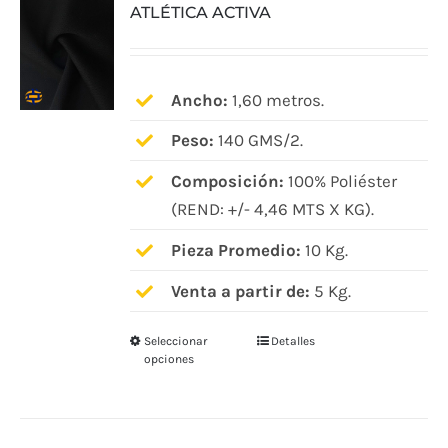
ATLÉTICA ACTIVA
Ancho:
1,60 metros.
Peso:
140 GMS/2.
Composición:
100% Poliéster
(REND: +/- 4,46 MTS X KG).
Pieza Promedio:
10 Kg.
Venta a partir de:
5 Kg.
Seleccionar
Detalles
Este
opciones
producto
tiene
múltiples