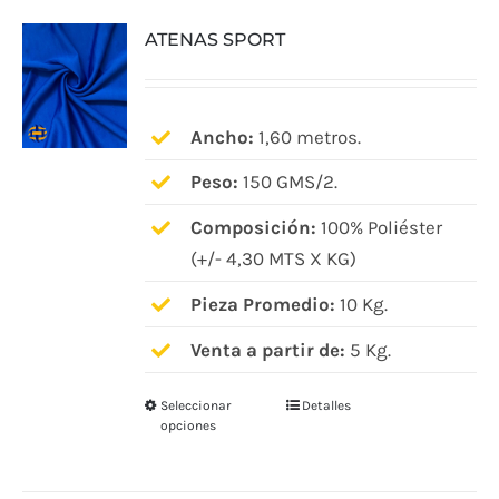
variantes.
ATENAS SPORT
Las
opciones
se
pueden
Ancho:
1,60 metros.
elegir
Peso:
150 GMS/2.
en
Composición:
100% Poliéster
la
(+/- 4,30 MTS X KG)
página
de
Pieza Promedio:
10 Kg.
producto
Venta a partir de:
5 Kg.
Seleccionar
Detalles
Este
opciones
producto
tiene