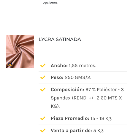
opciones
producto
tiene
múltiples
variantes.
LYCRA SATINADA
Las
opciones
se
pueden
Ancho:
1,55 metros.
elegir
Peso:
250 GMS/2.
en
Composición:
97 % Poliéster - 3
la
Spandex (REND: +/- 2,60 MTS X
página
KG).
de
producto
Pieza Promedio:
15 - 18 Kg.
Venta a partir de:
5 Kg.