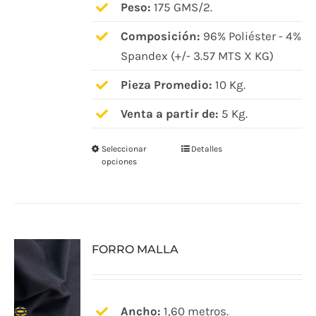
Peso:
175 GMS/2.
en
Composición:
96% Poliéster - 4%
la
Spandex (+/- 3.57 MTS X KG)
página
de
Pieza Promedio:
10 Kg.
producto
Venta a partir de:
5 Kg.
Seleccionar
Detalles
Este
opciones
producto
tiene
múltiples
variantes.
FORRO MALLA
Las
opciones
se
pueden
Ancho:
1,60 metros.