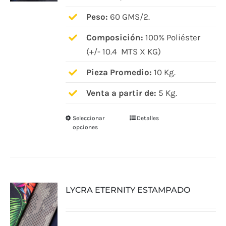
elegir
Peso:
60 GMS/2.
en
Composición:
100% Poliéster
la
(+/- 10.4 MTS X KG)
página
de
Pieza Promedio:
10 Kg.
producto
Venta a partir de:
5 Kg.
Seleccionar
Detalles
Este
opciones
producto
tiene
múltiples
variantes.
LYCRA ETERNITY ESTAMPADO
Las
opciones
se