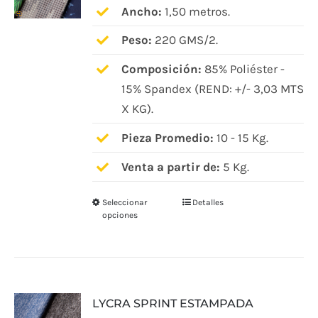
pueden
Ancho:
1,50 metros.
elegir
Peso:
220 GMS/2.
en
Composición:
85% Poliéster -
la
15% Spandex (REND: +/- 3,03 MTS
página
X KG).
de
producto
Pieza Promedio:
10 - 15 Kg.
Venta a partir de:
5 Kg.
Seleccionar
Detalles
Este
opciones
producto
tiene
múltiples
variantes.
LYCRA SPRINT ESTAMPADA
Las