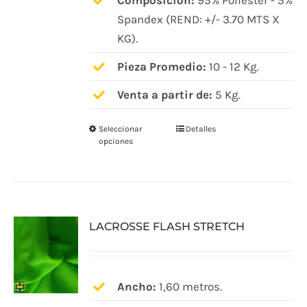
Composición:
95% Poliéster - 5%
de
Spandex (REND: +/- 3.70 MTS X
producto
KG).
Pieza Promedio:
10 - 12 Kg.
Venta a partir de:
5 Kg.
Seleccionar
Detalles
Este
opciones
producto
tiene
múltiples
variantes.
LACROSSE FLASH STRETCH
Las
opciones
se
pueden
Ancho:
1,60 metros.
elegir