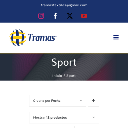
Skip
tramastextiles@gmail.com
to
Instagram
Facebook
X
YouTube
content
Sport
Inicio
Sport
Ordena por
Fecha
Mostrar
12 productos