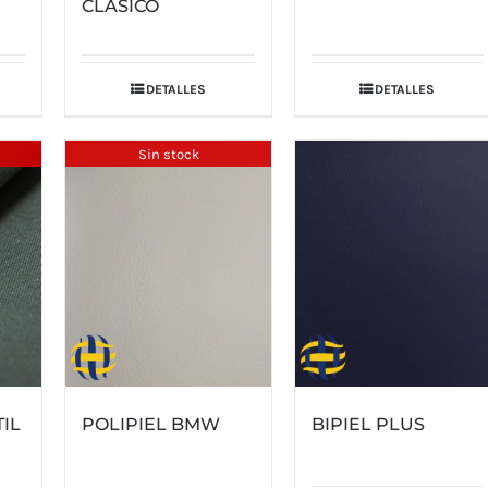
CLÁSICO
o
producto
producto
DETALLES
DETALLES
Sin stock
IL
POLIPIEL BMW
BIPIEL PLUS