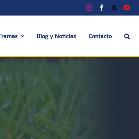
Instagram
Facebook
X
You
Tramas
Blog y Noticias
Contacto