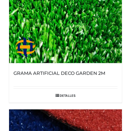
la
página
de
producto
GRAMA ARTIFICIAL DECO GARDEN 2M
DETALLES