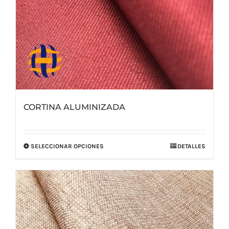
CORTINA ALUMINIZADA
SELECCIONAR OPCIONES
DETALLES
Este
producto
tiene
múltiples
variantes.
Las