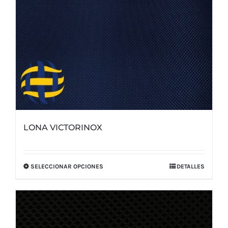
LONA VICTORINOX
SELECCIONAR OPCIONES
DETALLES
Este
producto
tiene
múltiples
variantes.