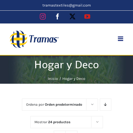
Skip
tramastextiles@gmail.com
to
Instagram
Facebook
X
YouTube
content
Hogar y Deco
Inicio
Hogar y Deco
Ordena por
Orden predeterminado
Mostrar
24 productos