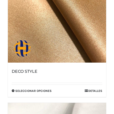
DECO STYLE
SELECCIONAR OPCIONES
DETALLES
Este
producto
tiene
múltiples