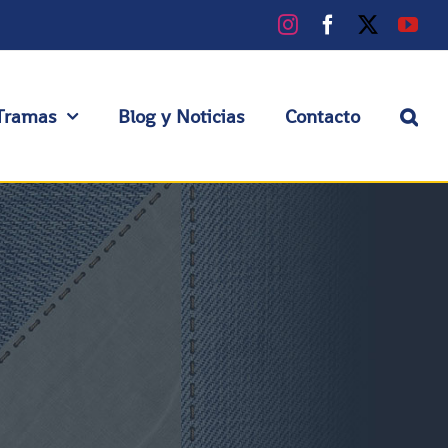
Instagram
Facebook
X
You
Tramas
Blog y Noticias
Contacto